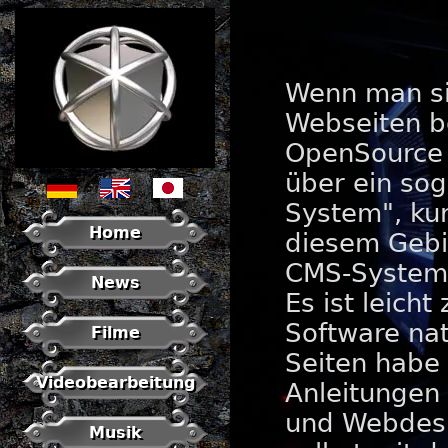
Wenn man si
Webseiten b
OpenSource 
über ein so
System", ku
Home
diesem Gebi
CMS-System,
News
Es ist leich
Software nat
Filme
Seiten habe 
Videobearbeitung
Anleitungen 
und Webdesig
Musik