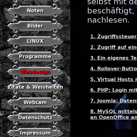
selbst mit d
beschäftigt,
Noten
nachlesen.
Bilder
1. Zugriffssteue
LINUX
2. Zugriff auf e
Programme
3. Ein eigenes T
4. Rollover-Butt
Webdesign
5. Virtual Hosts
Zitate & Weisheiten
6. PHP: Login mi
7. Joomla: Date
Webcam
8. MySQL mittel
an OpenOffice a
Datenschutz
Impressum