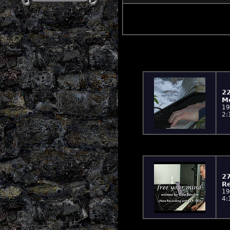
22
Mo
19
2:
27
Re
19
4: