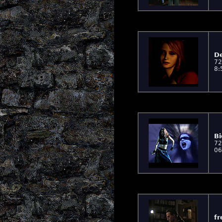
D
72
8:
Bi
72
06
fr