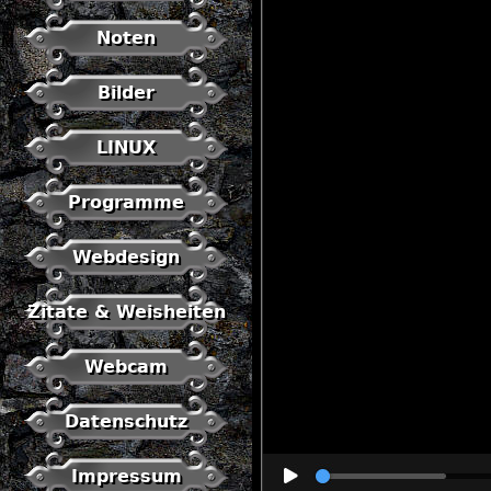
Noten
Bilder
LINUX
Programme
Webdesign
Zitate & Weisheiten
Webcam
Datenschutz
Impressum