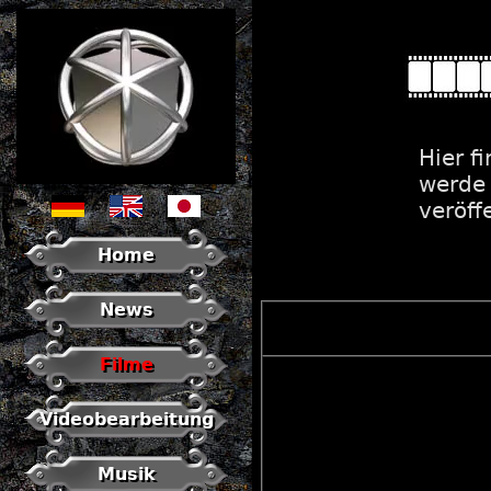
Hier f
werde 
veröff
Home
News
Filme
Videobearbeitung
Musik