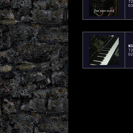
72
03
Kl
72
02