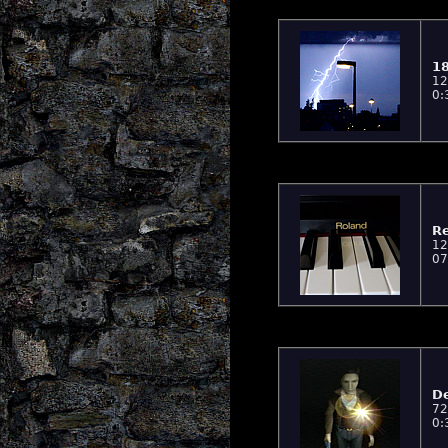
18
12
0:
Re
12
07
De
72
0: