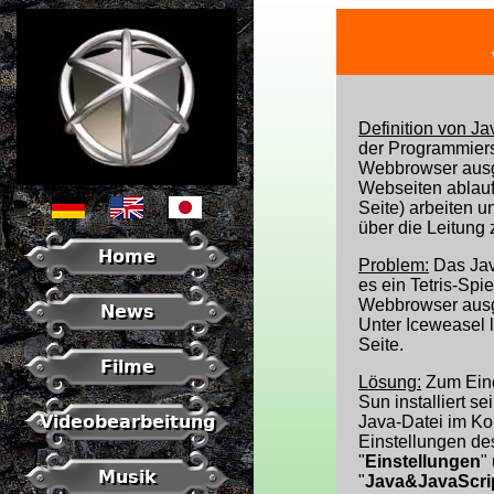
Definition von Ja
der Programmiers
Webbrowser ausge
Webseiten ablauf
Seite) arbeiten 
über die Leitung
Home
Problem:
Das Java
es ein Tetris-Spi
Webbrowser ausgef
News
Unter Iceweasel l
Seite.
Filme
Lösung:
Zum Eine
Sun installiert 
Videobearbeitung
Java-Datei im K
Einstellungen de
"
Einstellungen
"
Musik
"
Java&JavaScri