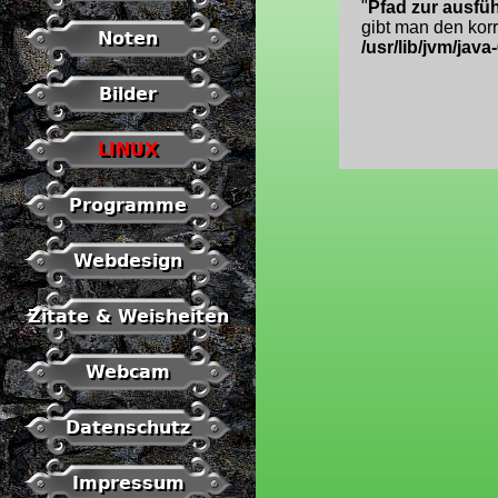
"
Pfad zur ausfüh
gibt man den korr
Noten
/usr/lib/jvm/java
Bilder
LINUX
Programme
Webdesign
Zitate & Weisheiten
Webcam
Datenschutz
Impressum