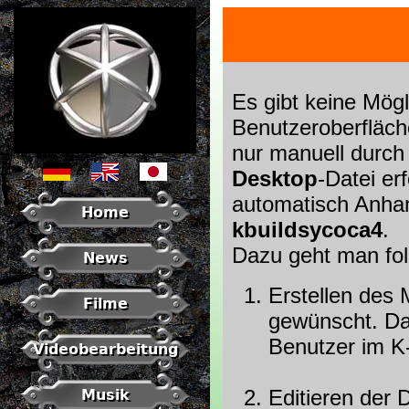
Es gibt keine Mögl
Benutzeroberfläch
nur manuell durch
Desktop
-Datei er
automatisch Anha
Home
kbuildsycoca4
.
Dazu geht man fo
News
Erstellen des 
Filme
gewünscht. Dab
Benutzer im K-
Videobearbeitung
Editieren der 
Musik