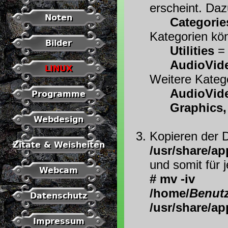
erscheint. Daz
Noten
Categorie
Kategorien kön
Bilder
Utilities
= 
AudioVid
LINUX
Weitere Kateg
AudioVide
Programme
Graphics,
Webdesign
Kopieren der 
Zitate & Weisheiten
/usr/share/ap
und somit für 
Webcam
# mv -iv
/home/
Benutz
Datenschutz
/usr/share/ap
Impressum