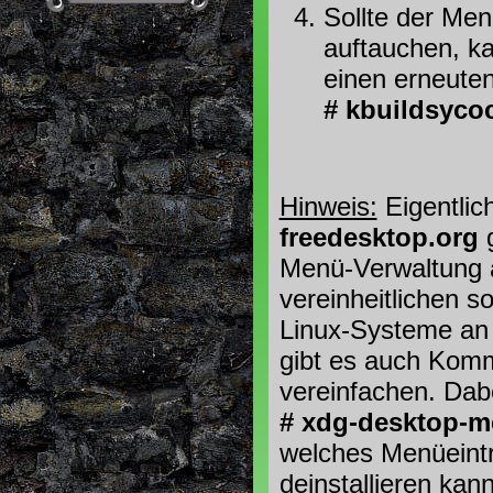
Sollte der Men
auftauchen, k
einen erneuten
# kbuildsyco
Hinweis:
Eigentlic
freedesktop.org
g
Menü-Verwaltung a
vereinheitlichen so
Linux-Systeme an d
gibt es auch Komm
vereinfachen. Dabe
# xdg-desktop-
welches Menüeintr
deinstallieren kann