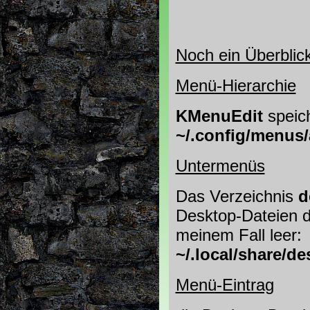
Noch ein Überblic
Menü-Hierarchie
KMenuEdit
speich
~/.config/menus
Untermenüs
Das Verzeichnis
d
Desktop-Dateien de
meinem Fall leer:
~/.local/share/de
Menü-Eintrag