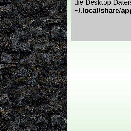
die Desktop-Dateie
~/.local/share/ap