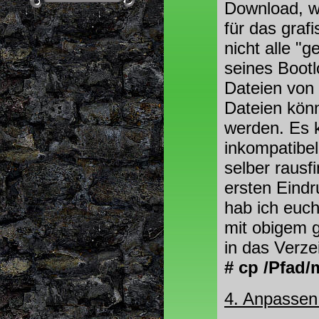
Download, w
für das graf
nicht alle "
seines Bootl
Dateien von
Dateien kön
werden. Es 
inkompatibel 
selber rausf
ersten Eindr
hab ich euc
mit obigem g
in das Verze
# cp /Pfad/
4. Anpassen