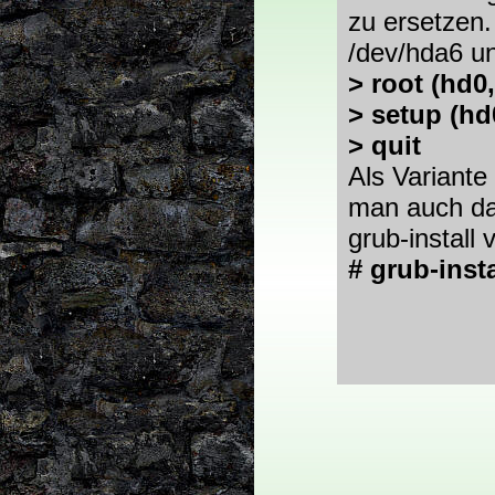
zu ersetzen. 
/dev/hda6 u
> root (hd0,
> setup (hd
> quit
Als Variante
man auch da
grub-install
# grub-inst