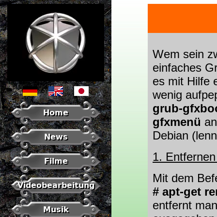
Wem sein zw
einfaches Gr
es mit Hilfe
wenig aufpep
grub-gfxbo
Home
gfxmenü
anz
Debian (len
News
1. Entfernen
Filme
Mit dem Bef
Videobearbeitung
# apt-get r
entfernt man
Musik