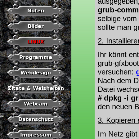
ausgegeben,
grub-comm
Noten
selbige vom 
sollte man g
Bilder
2. Installie
LINUX
Ihr könnt en
Programme
grub-gfxboot
versuchen:
Webdesign
Nach dem Do
Datei wechse
Zitate & Weisheiten
# dpkg -i g
Webcam
den neuen Bo
3. Kopieren
Datenschutz
Im Netz gibt
Impressum