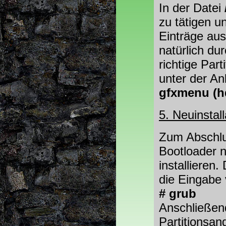
In der Datei
zu tätigen u
Einträge aus
natürlich du
richtige Par
unter der Anl
gfxmenu (h
5. Neuinstal
Zum Abschlu
Bootloader 
installieren
die Eingabe
# grub
Anschließend
Partitionsan