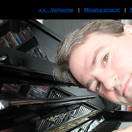
<< Vorherige
|
Miniaturansicht
|