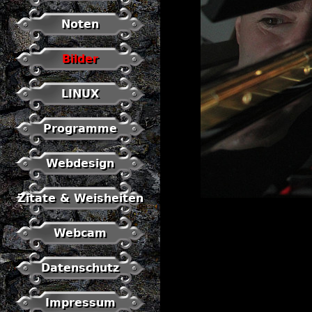
Noten
Bilder
LINUX
Programme
Webdesign
Zitate & Weisheiten
Webcam
Datenschutz
Impressum