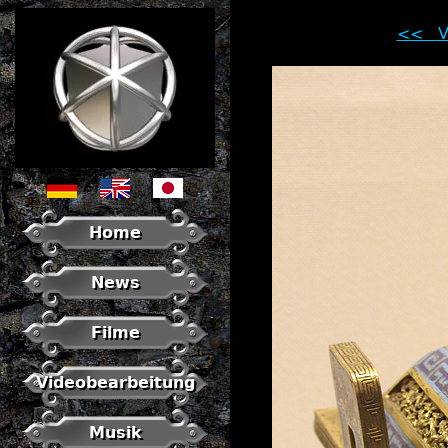
<< Vo
Home
News
Filme
Videobearbeitung
Musik