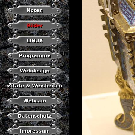
Noten
Bilder
LINUX
Programme
Webdesign
Zitate & Weisheiten
Webcam
Datenschutz
Impressum