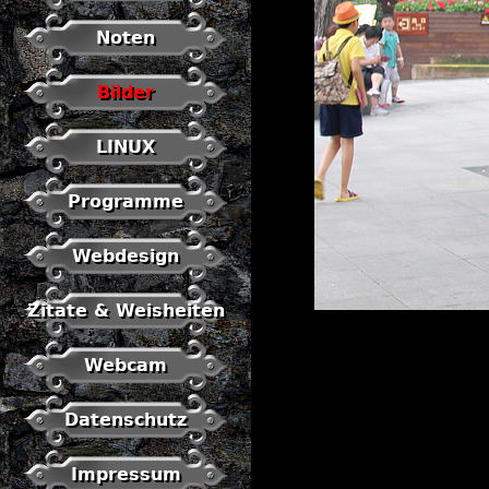
Noten
Bilder
LINUX
Programme
Webdesign
Zitate & Weisheiten
Webcam
Datenschutz
Impressum