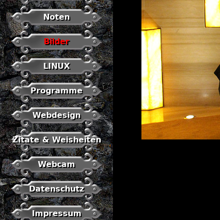
Noten
Bilder
LINUX
Programme
Webdesign
Zitate & Weisheiten
Webcam
Datenschutz
Impressum