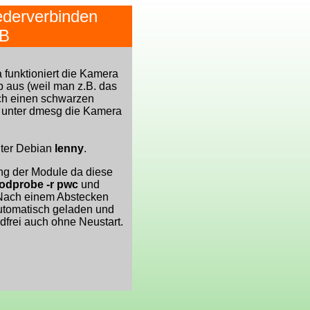
ederverbinden
SB
funktioniert die Kamera
b aus (weil man z.B. das
ich einen schwarzen
d unter dmesg die Kamera
ter Debian
lenny
.
ung der Module da diese
odprobe -r pwc
und
Nach einem Abstecken
utomatisch geladen und
ndfrei auch ohne Neustart.