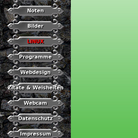
Noten
Bilder
LINUX
Programme
Webdesign
Zitate & Weisheiten
Webcam
Datenschutz
Impressum