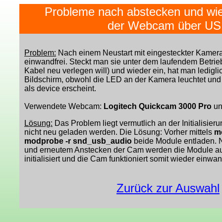
Probleme nach abstecken und wi
der Webcam über U
Problem:
Nach einem Neustart mit eingesteckter Kamera 
einwandfrei. Steckt man sie unter dem laufendem Betrie
Kabel neu verlegen will) und wieder ein, hat man ledigl
Bildschirm, obwohl die LED an der Kamera leuchtet un
als device erscheint.
Verwendete Webcam:
Logitech Quickcam 3000 Pro
un
Lösung:
Das Problem liegt vermutlich an der Initialisier
nicht neu geladen werden. Die Lösung: Vorher mittels
m
modprobe -r snd_usb_audio
beide Module entladen. 
und erneutem Anstecken der Cam werden die Module a
initialisiert und die Cam funktioniert somit wieder einwa
Zurück zur Auswahl