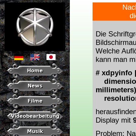
Nach
d
Die Schriftg
Bildschirmau
Welche Aufl
kann man mi
Home
# xdpyinfo 
dimension
News
millimeters
resolution
Filme
herausfinden
Videobearbeitung
Display mit
Musik
Problem:
Nac