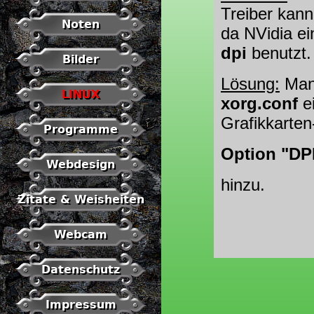
Treiber kann 
Noten
da NVidia e
dpi
benutzt.
Bilder
Lösung:
Man 
LINUX
xorg.conf
ei
Grafikkarten
Programme
Option "DPI
Webdesign
hinzu.
Zitate & Weisheiten
Webcam
Datenschutz
Impressum