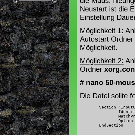
die Maus, niedri
Neustart ist die 
Einstellung Dauer
Möglichkeit 1:
Anl
Autostart Ordner
Möglichkeit.
Möglichkeit 2:
Anl
Ordner
xorg.con
# nano 50-mous
Die Datei sollte 
	Section "InputClass"

		Identifier   "unsere Maus"

		MatchProduct "der Name unserer Maus nicht die ID"

		Option       "ConstantDeceleration" "4"

	EndSection
