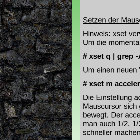
Setzen der Mausg
Hinweis: xset ver
Um die momentan 
# xset q | grep 
Um einen neuen W
# xset m accele
Die Einstellung ac
Mauscursor sich 
bewegt. Der acce
man auch 1/2, 1/
schneller machen,