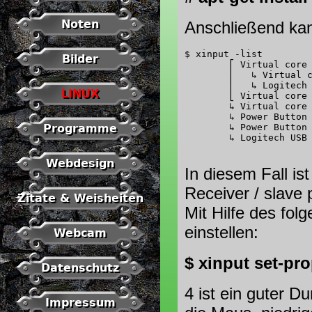
Noten
Anschließend kan
$ xinput -list

Bilder
	⎡ Virtual core pointer                          id=2    [master pointer  (3)]

	⎜   ↳ Virtual core XTEST pointer                id=4    [slave  pointer  (2)]

	⎜   ↳ Logitech USB Receiver                     id=9    [slave  pointer  (2)]

LINUX
	⎣ Virtual core keyboard                         id=3    [master keyboard (2)]

	↳ Virtual core XTEST keyboard               id=5    [slave  keyboard (3)]

	↳ Power Button                              id=6    [slave  keyboard (3)]

Programme
	↳ Power Button                              id=7    [slave  keyboard (3)]

	↳ Logitech USB Receiver                     id=8    [slave  keyboard (3)]

Webdesign
In diesem Fall is
Receiver / slave p
Zitate & Weisheiten
Mit Hilfe des fo
einstellen:
Webcam
$ xinput set-pr
Datenschutz
4 ist ein guter 
Impressum