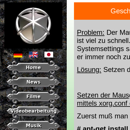
Gesch
Problem:
Der Mau
ist viel zu schne
Systemsettings sä
er immer noch zu
Home
Lösung:
Setzen de
News
Setzen der Mausg
Filme
mittels xorg.conf 
Videobearbeitung
Zuerst muß man
Musik
# apt-get install