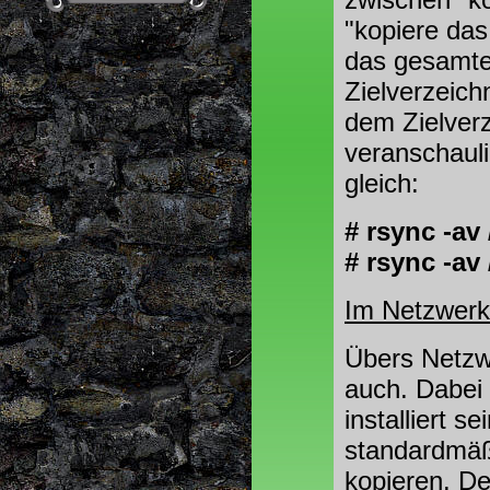
"kopiere das
das gesamte
Zielverzeichn
dem Zielverz
veranschauli
gleich:
# rsync -av 
# rsync -av 
Im Netzwerk
Übers Netzwe
auch. Dabei
installiert s
standardmäß
kopieren. De