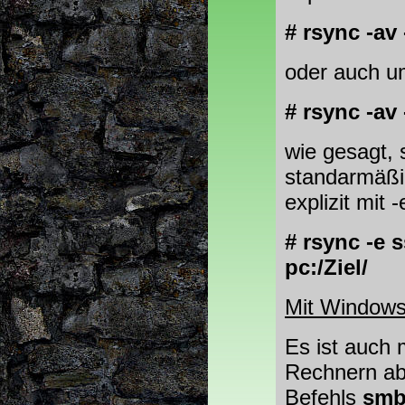
# rsync -av
oder auch u
# rsync -av
wie gesagt, 
standarmäßi
explizit mit 
# rsync -e 
pc:/Ziel/
Mit Window
Es ist auch 
Rechnern ab
Befehls
smb