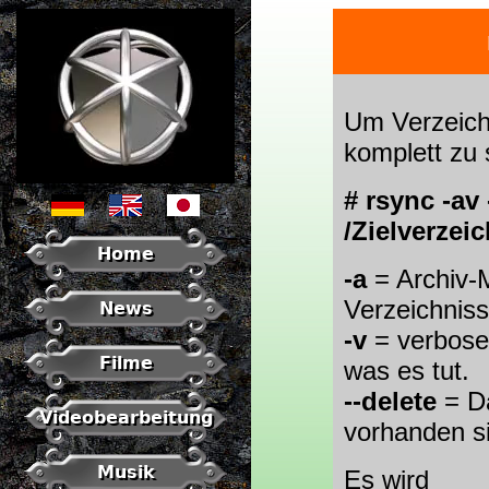
Um Verzeichn
komplett zu 
# rsync -av 
/Zielverzeic
Home
-a
= Archiv-
Verzeichniss
News
-v
= verbose,
Filme
was es tut.
--delete
= Da
Videobearbeitung
vorhanden s
Musik
Es wird