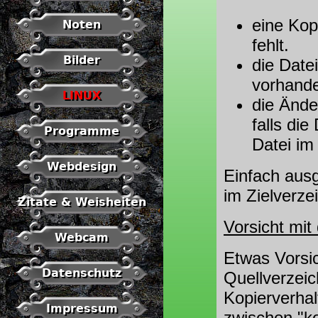
eine Kopi
Noten
fehlt.
Bilder
die Datei
vorhanden
LINUX
die Ände
falls die
Programme
Datei im
Webdesign
Einfach ausg
im Zielverze
Zitate & Weisheiten
Vorsicht mit
Webcam
Etwas Vorsi
Datenschutz
Quellverzeic
Kopierverhal
Impressum
zwischen "ko