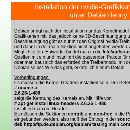
Installation der nvidia-Grafikka
unter Debian lenny
Debian bringt nach der Installation nur das Kernelmodul
Grafikkarten mit, das jedoch keine 3D-Beschleunigung un
Beschleunigung gibt es nur mit den Original nvidia-Treib
und daher in der main-Sektion nicht angeboten werden.
Möglichkeiten: Entweder bindet man in die
/etc/apt/sour
Quellen mit ein und installiert die passenden Pakete für 
oder man baut sich das erforderliche Treibermodul mit de
Debian selbst. Wie das geht, erkäre ich hier im Detail:
Vorbedingungen:
Es müssen die Kernel-Headers installiert sein. Der Befe
# uname -r
2.6.26-1-486
zeigt die Kennung des Kernels an. Mit Hilfe von
# apt-get install linux-headers-2.6.26-1-486
installiert man die Header.
Es müssen die Sektionen
contrib
und
non-free
in die P
eingebunden werden, also muß der Eintrag in der
sourc
deb http://ftp.de.debian.org/debian/ testing main con