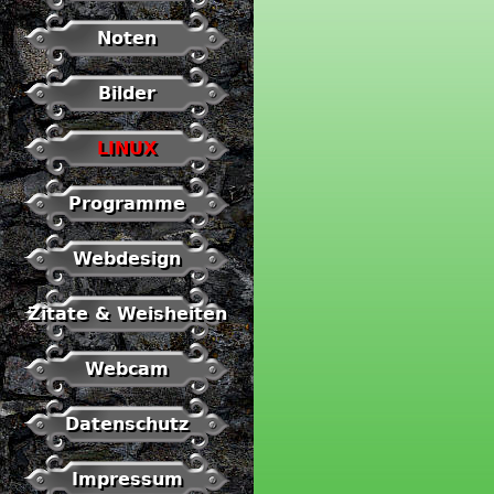
Noten
Bilder
LINUX
Programme
Webdesign
Zitate & Weisheiten
Webcam
Datenschutz
Impressum