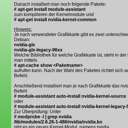
Danach installiert man noch folgende Pakete:
# apt-get install module-assistant
zum kompilieren der Kernelmodule und
# apt-get install nvidia-kernel-common
Hinweis:
Je nach verwendeter Grafikkarte gibt es zwei unterschie
Debian:
nvidia-glx
nvidia-glx-legacy-96xx
Welche Bibliothek für welche Grafikkarte ist, steht in d
man mittels
# apt-cache show
<Paketname>
aufrufen kann. Nach der Wahl des Paketes richtet sich 
Befehl.
Anschließend installiert man je nach Grafikkarte das nv
Befehl
# module-assistant auto-install nvidia-kernel-source
oder
# module-assistant auto-install nvidia-kernel-legacy
Zur Überprüfung: Unter
# modprobe -l | grep nvidia
/lib/modules/2.6.26-1-486/nvidia/nvidia.ko
gibt es ein neues Kernel-Modul, namens nvidia.