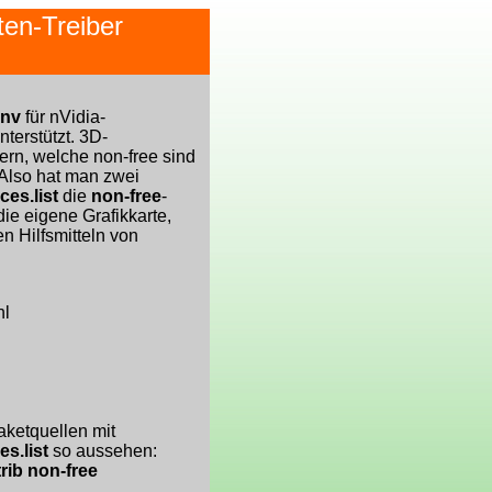
rten-Treiber
nv
für nVidia-
terstützt. 3D-
ern, welche non-free sind
 Also hat man zwei
ces.list
die
non-free
-
die eigene Grafikkarte,
n Hilfsmitteln von
hl
aketquellen mit
es.list
so aussehen:
trib non-free