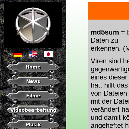
md5sum
= 
Daten zu
erkennen. 
Viren sind h
Home
gegenwärtig
eines dieser
News
hat, hilft d
von Dateien 
Filme
mit der Date
verändert ha
Videobearbeitung
und damit kö
angeheftet 
Musik