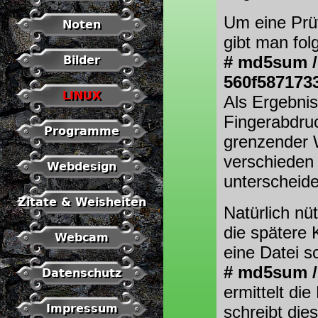
Um eine Prü
Noten
gibt man fol
# md5sum /
Bilder
560f587173
LINUX
Als Ergebnis
Fingerabdruc
Programme
grenzender W
verschieden 
Webdesign
unterscheide
Zitate & Weisheiten
Natürlich nü
die spätere 
Webcam
eine Datei s
# md5sum /h
Datenschutz
ermittelt die
Impressum
schreibt dies