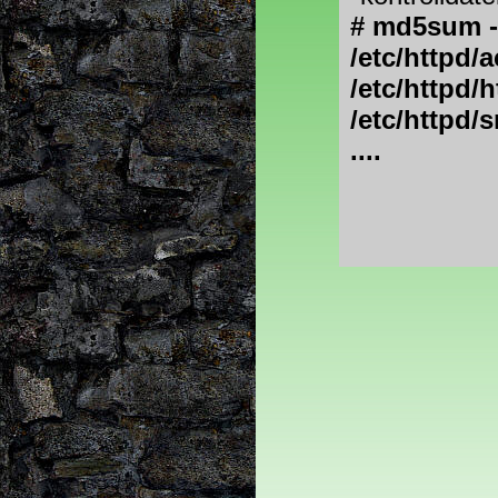
# md5sum -c
/etc/httpd/
/etc/httpd/
/etc/httpd/
....