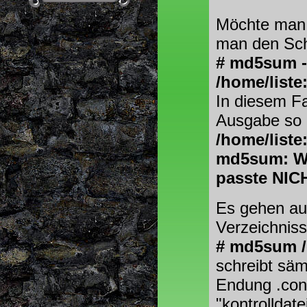
Möchte man 
man den Sch
# md5sum -c
/home/liste
In diesem Fa
Ausgabe so 
/home/list
md5sum: Wa
passte NIC
Es gehen au
Verzeichniss
# md5sum /e
schreibt säm
Endung .con
"kontrolldat