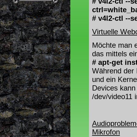
# v4l2-ctl --s
ctrl=white_
# v4l2-ctl -
Virtuelle We
Möchte man ei
das mittels e
# apt-get ins
Während der In
und ein Kerne
Devices kann 
/dev/video11 
Audioproblem
Mikrofon