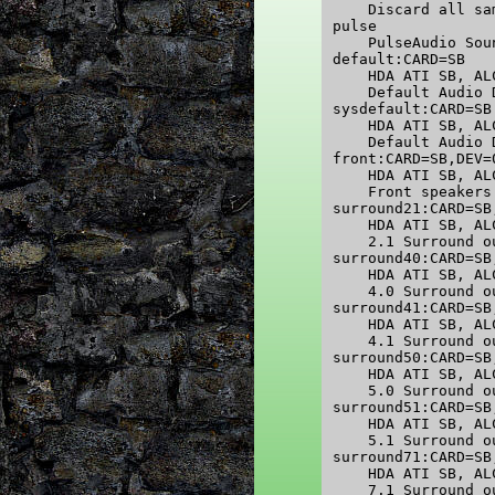
    Discard all sa
pulse

    PulseAudio Soun
default:CARD=SB

    HDA ATI SB, AL
    Default Audio D
sysdefault:CARD=SB

    HDA ATI SB, AL
    Default Audio D
front:CARD=SB,DEV=0
    HDA ATI SB, AL
    Front speakers

surround21:CARD=SB,
    HDA ATI SB, AL
    2.1 Surround o
surround40:CARD=SB,
    HDA ATI SB, AL
    4.0 Surround o
surround41:CARD=SB,
    HDA ATI SB, AL
    4.1 Surround o
surround50:CARD=SB,
    HDA ATI SB, AL
    5.0 Surround o
surround51:CARD=SB,
    HDA ATI SB, AL
    5.1 Surround o
surround71:CARD=SB,
    HDA ATI SB, AL
    7.1 Surround o