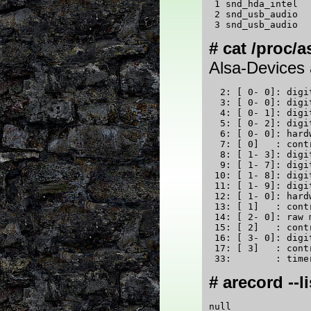
 1 snd_hda_intel

 2 snd_usb_audio

# cat /proc/
Alsa-Devices
  2: [ 0- 0]: digi
  3: [ 0- 0]: digi
  4: [ 0- 1]: digi
  5: [ 0- 2]: digi
  6: [ 0- 0]: hard
  7: [ 0]   : contr
  8: [ 1- 3]: digi
  9: [ 1- 7]: digi
 10: [ 1- 8]: digi
 11: [ 1- 9]: digi
 12: [ 1- 0]: hard
 13: [ 1]   : contr
 14: [ 2- 0]: raw m
 15: [ 2]   : contr
 16: [ 3- 0]: digi
 17: [ 3]   : contr
# arecord --l
null
