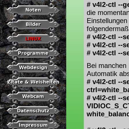
# v4l2-ctl -
Noten
die momentan
Einstellunge
Bilder
folgendermaß
# v4l2-ctl --
LINUX
# v4l2-ctl --
# v4l2-ctl -
Programme
Bei manchen 
Webdesign
Automatik absc
# v4l2-ctl --s
Zitate & Weisheiten
ctrl=white_
Webcam
# v4l2-ctl -
VIDIOC_S_CTR
Datenschutz
white_balanc
Impressum