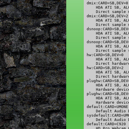
dmix:CARD=SB,DEV=0

    HDA ATI SB, AL
    Direct sample 
dmix:CARD=SB,DEV=2

    HDA ATI SB, AL
    Direct sample 
dsnoop:CARD=SB,DEV=
    HDA ATI SB, AL
    Direct sample 
dsnoop:CARD=SB,DEV=
    HDA ATI SB, AL
    Direct sample 
hw:CARD=SB,DEV=0

    HDA ATI SB, AL
    Direct hardwar
hw:CARD=SB,DEV=2

    HDA ATI SB, AL
    Direct hardwar
plughw:CARD=SB,DEV=
    HDA ATI SB, AL
    Hardware devic
plughw:CARD=SB,DEV=
    HDA ATI SB, AL
    Hardware devic
default:CARD=UMONE

    Default Audio D
sysdefault:CARD=UMO
    Default Audio D
default:CARD=C920

    HD Pro Webcam 