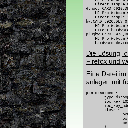
    Direct sample 
dsnoop:CARD=C920,DE
    HD Pro Webcam 
    Direct sample 
hw:CARD=C920,DEV=0

    HD Pro Webcam 
    Direct hardwar
plughw:CARD=C920,DE
    HD Pro Webcam 
Die Lösung, 
Firefox und 
Eine Datei i
anlegen mit f
pcm.dsnooped {

        type dsnoop
        ipc_key 102
        ipc_key_add
        slave {

                pcm
                per
                per
        }
