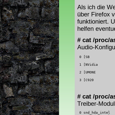
Als ich die W
über Firefox 
funktioniert.
helfen eventue
# cat /proc/
Audio-Konfigu
 0 [SB            
                  
 1 [NVidia        
                  
 2 [UMONE         
                  
 3 [C920          
                  
# cat /proc
Treiber-Modu
 0 snd_hda_intel
