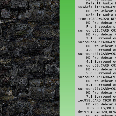
    Default Audio D
sysdefault:CARD=C92
    HD Pro Webcam 
    Default Audio D
front:CARD=C920,DEV
    HD Pro Webcam 
    Front speakers

surround21:CARD=C92
    HD Pro Webcam 
    2.1 Surround o
surround40:CARD=C92
    HD Pro Webcam 
    4.0 Surround o
surround41:CARD=C92
    HD Pro Webcam 
    4.1 Surround o
surround50:CARD=C92
    HD Pro Webcam 
    5.0 Surround o
surround51:CARD=C92
    HD Pro Webcam 
    5.1 Surround o
surround71:CARD=C92
    HD Pro Webcam 
    7.1 Surround o
iec958:CARD=C920,DE
    HD Pro Webcam 
    IEC958 (S/PDIF
dmix:CARD=C920,DEV=
    HD Pro Webcam 