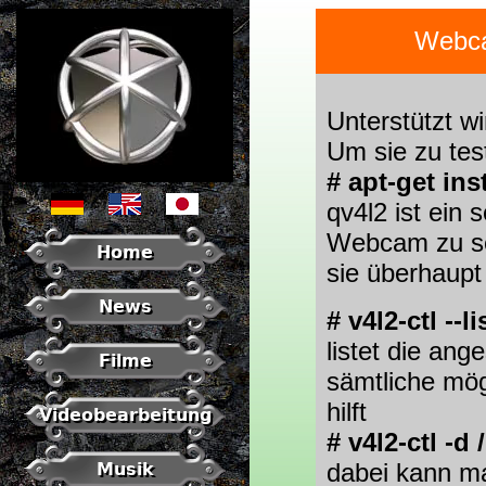
Webca
Unterstützt w
Um sie zu test
# apt-get inst
qv4l2 ist ein
Webcam zu seh
Home
sie überhaupt 
News
# v4l2-ctl --l
listet die an
Filme
sämtliche mö
hilft
Videobearbeitung
# v4l2-ctl -d 
dabei kann ma
Musik