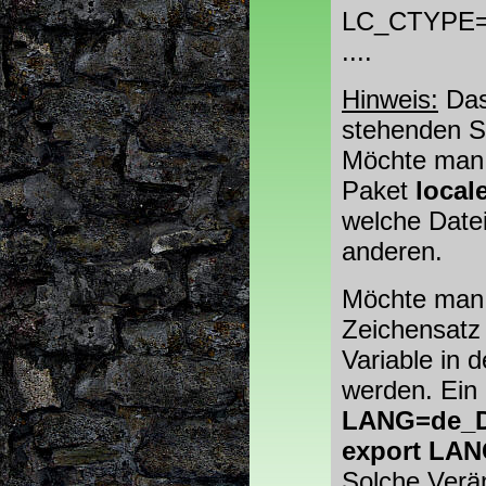
LC_CTYPE=
....
Hinweis:
Das
stehenden Sp
Möchte man d
Paket
local
welche Datei
anderen.
Möchte man 
Zeichensatz
Variable in d
werden. Ein 
LANG=de_D
export LA
Solche Verä