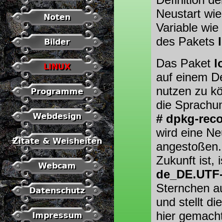
Neustart wie
Noten
Variable wie
des Pakets
Bilder
Das Paket
l
LINUX
auf einem D
nutzen zu kö
Programme
die Sprachum
Webdesign
# dpkg-reco
wird eine N
Zitate & Weisheiten
angestoßen
Zukunft ist,
Webcam
de_DE.UTF
Sternchen a
Datenschutz
und stellt d
hier gemacht
Impressum