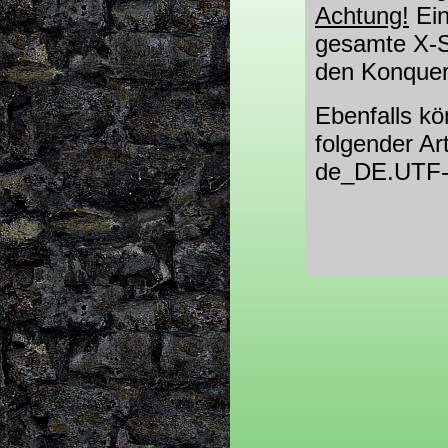
Achtung!
Ein
gesamte X-Se
den Konquer
Ebenfalls k
folgender A
de_DE.UTF