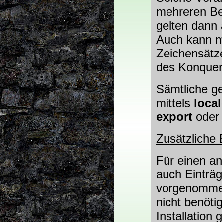
mehreren Ber
gelten dann 
Auch kann m
Zeichensätze
des Konquer
Sämtliche g
mittels
loca
export
ode
Zusätzliche 
Für einen a
auch Einträg
vorgenommen
nicht benötig
Installation 