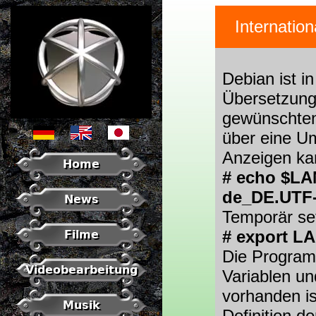
Internation
Debian ist i
Übersetzung
gewünschten
über eine U
Anzeigen kan
Home
# echo $L
de_DE.UTF
News
Temporär se
# export 
Filme
Die Program
Videobearbeitung
Variablen un
vorhanden is
Musik
Definition d