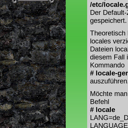
/etc/locale.
Der Default-
gespeichert.
Theoretisch
locales verz
Dateien loca
diesem Fall 
Kommando
# locale-ge
auszuführen
Möchte man a
Befehl
# locale
LANG=de_D
LANGUAGE