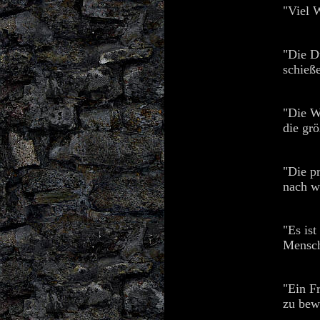
"Viel 
"Die D
schieß
"Die We
die grö
"Die pr
nach w
"Es ist
Mensch
"Ein Fr
zu bew