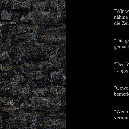
"Wir wü
nähme m
die Zei
"Die g
gemacht
"Den W
Länge, 
"Gewoh
bemerk
"Wenn 
vernünf