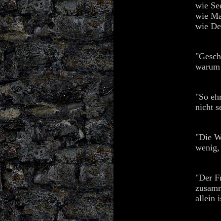
wie Se
wie Ma
wie De
"Gesch
warum 
"So ehr
nicht s
"Die W
wenig, 
"Der F
zusamm
allein i