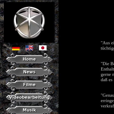
"Aus e
tüchtig
Home
"Die Be
Enthal
News
gerne m
daß es
Filme
"Genau 
Videobearbeitung
erring
verkraf
Musik