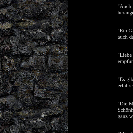
"Auch d
herang
"Ein G
auch d
"Liebe 
empfun
"Es gib
erfahre
"Die M
Schönh
ganz w