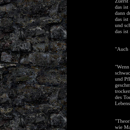
Zuerst
das ist
dann d
das ist
und sc
das ist 
"Auch 
"Wenn 
schwac
und Pf
geschme
trocke
des To
Lebens
"Theori
wie Ma