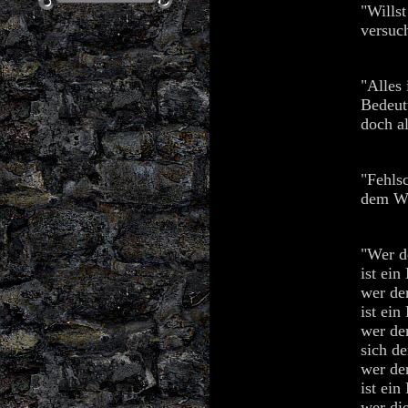
"Wills
versuc
"Alles 
Bedeut
doch al
"Fehls
dem We
"Wer d
ist ein
wer de
ist ein
wer de
sich d
wer de
ist ein
wer di