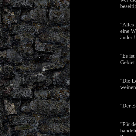
beseiti
"Alles 
eine W
ändert!
"Es ist
Gebiet
"Die L
weinen
"Der Ed
"Für d
handel