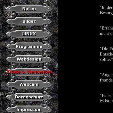
"In de
Noten
Besorgn
Bilder
"Erfah
nicht u
LINUX
Programme
"Die Fr
Entsch
Webdesign
sollte."
Zitate & Weisheiten
"Augen
fremde
Webcam
"Es is
Datenschutz
es ist
Impressum