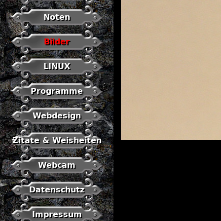
Noten
Bilder
LINUX
Programme
Webdesign
Zitate & Weisheiten
Webcam
Datenschutz
Impressum