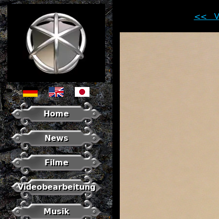
<< Vo
Home
News
Filme
Videobearbeitung
Musik