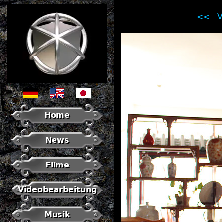
<< Vo
Home
News
Filme
Videobearbeitung
Musik