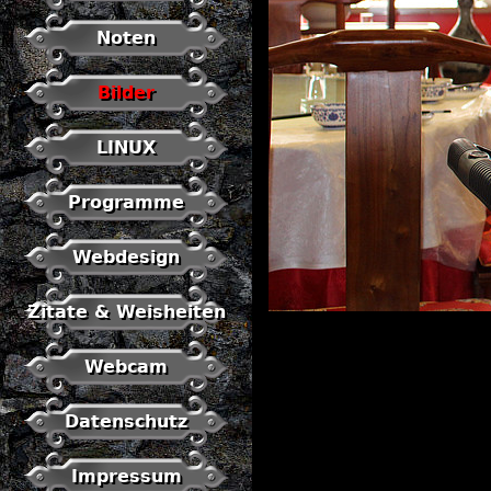
Noten
Bilder
LINUX
Programme
Webdesign
Zitate & Weisheiten
Webcam
Datenschutz
Impressum